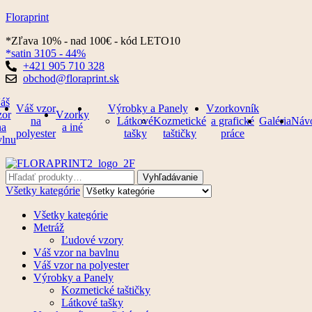
Floraprint
*Zľava 10% - nad 100€ - kód LETO10
*satin 3105 - 44%
+421 905 710 328
obchod@floraprint.sk
Ponuka
áš
Váš vzor
Výrobky a Panely
Vzorkovník
zor
Vzorky
na
Látkové
Kozmetické
a grafické
Galéria
Náv
na
a iné
polyester
tašky
taštičky
práce
vlnu
Vyhľadajte:
Vyhľadávanie
Všetky kategórie
Všetky kategórie
Metráž
Ľudové vzory
Váš vzor na bavlnu
Váš vzor na polyester
Výrobky a Panely
Kozmetické taštičky
Látkové tašky