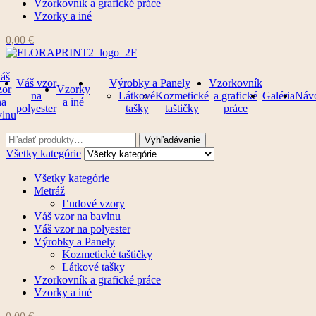
Vzorkovník a grafické práce
Vzorky a iné
0,00
€
áš
Váš vzor
Výrobky a Panely
Vzorkovník
zor
Vzorky
na
Látkové
Kozmetické
a grafické
Galéria
Náv
na
a iné
polyester
tašky
taštičky
práce
vlnu
Ponuka
Ponuka
Vyhľadajte:
Vyhľadávanie
Všetky kategórie
Všetky kategórie
Metráž
Ľudové vzory
Váš vzor na bavlnu
Váš vzor na polyester
Výrobky a Panely
Kozmetické taštičky
Látkové tašky
Vzorkovník a grafické práce
Vzorky a iné