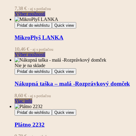
7,38
€
- aj s potlačou
Výber možností
Pridať do wishlistu
Quick view
MikroPlyš LANKA
10,46
€
- aj s potlačou
Výber možností
Nie je na sklade
Pridať do wishlistu
Quick view
Nákupná taška – malá -Rozprávkový domček
8,60
€
- aj s potlačou
Viac info
Pridať do wishlistu
Quick view
Plátno 2232