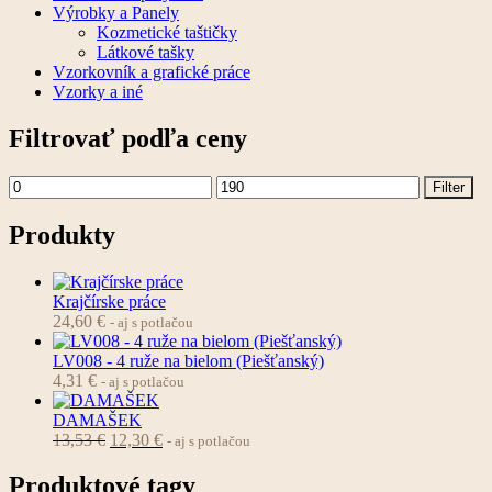
Výrobky a Panely
Kozmetické taštičky
Látkové tašky
Vzorkovník a grafické práce
Vzorky a iné
Filtrovať podľa ceny
Minimálna
Maximálna
Filter
cena
cena
Produkty
Krajčírske práce
24,60
€
- aj s potlačou
LV008 - 4 ruže na bielom (Piešťanský)
4,31
€
- aj s potlačou
DAMAŠEK
Pôvodná
Aktuálna
13,53
€
12,30
€
- aj s potlačou
cena
cena
bola:
je:
Produktové tagy