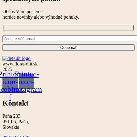
Občas Vám pošleme
horúce novinky alebo výhodné ponuky.
www.floraprint.sk
2025
Printec-
Printec-
icon-
icon-
acebook-
instagram
f
Kontakt
Paňa 233
951 05, Paňa,
Slovakia