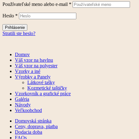
Používateľské meno alebo e-mail
*
Heslo
*
Prihlásenie
Stratili ste heslo?
Domov
Váš vzor na bavlnu
Váš vzor na polyester
Vzorky a iné
Výrobky a Panely
Látkové tašky
Kozmetické taštičky
Vzorkovník a grafické práce
Galéria
Návody
Veľkoobchod
Domovská stránka
Ceny, doprava, platba
Dodacia doba
FAQs