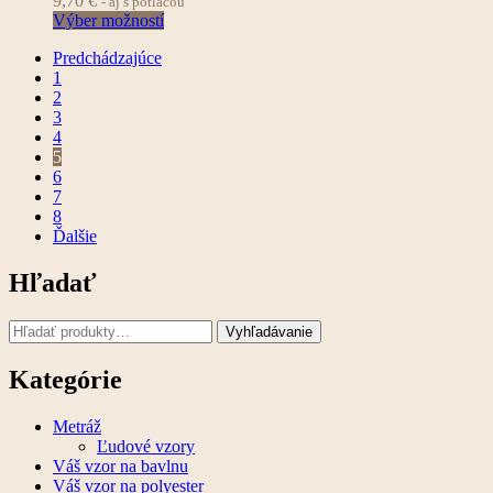
9,70
€
- aj s potlačou
Výber možností
Predchádzajúce
1
2
3
4
5
6
7
8
Ďalšie
Hľadať
Vyhľadajte:
Vyhľadávanie
Kategórie
Metráž
Ľudové vzory
Váš vzor na bavlnu
Váš vzor na polyester