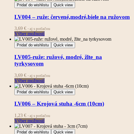
Pridať do wishlistu
Quick view
LV004 – ruže: červené,modré,biele na ružovom
3,69
€
- aj s potlačou
Výber možností
Pridať do wishlistu
Quick view
LV005-ruže: ružové, modré, žlte_na
tyrkysovom
3,69
€
- aj s potlačou
Výber možností
Pridať do wishlistu
Quick view
LV006 – Krojová stuha -6cm (10cm)
1,23
€
- aj s potlačou
Tento
Výber možností
produkt
má
Pridať do wishlistu
Quick view