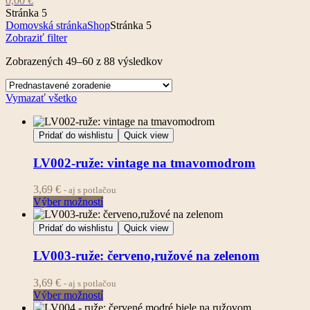
0,00
€
Stránka 5
Domovská stránka
Shop
Stránka 5
Zobraziť filter
Zobrazených 49–60 z 88 výsledkov
Vymazať všetko
Pridať do wishlistu
Quick view
LV002-ruže: vintage na tmavomodrom
3,69
€
- aj s potlačou
Výber možností
Pridať do wishlistu
Quick view
LV003-ruže: červeno,ružové na zelenom
3,69
€
- aj s potlačou
Výber možností