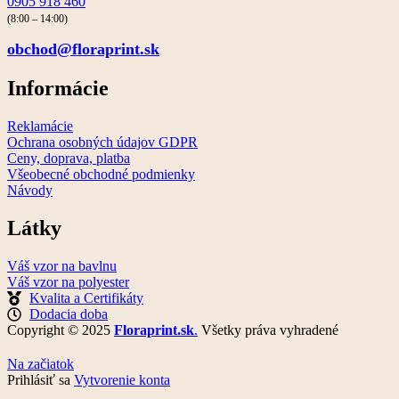
0905 918 460
(8:00 – 14:00)
obchod@floraprint.sk
Informácie
Reklamácie
Ochrana osobných údajov GDPR
Ceny, doprava, platba
Všeobecné obchodné podmienky
Návody
Látky
Váš vzor na bavlnu
Váš vzor na polyester
Kvalita a Certifikáty
Dodacia doba
Copyright © 2025
Floraprint.sk
.
Všetky práva vyhradené
Na začiatok
Prihlásiť sa
Vytvorenie konta