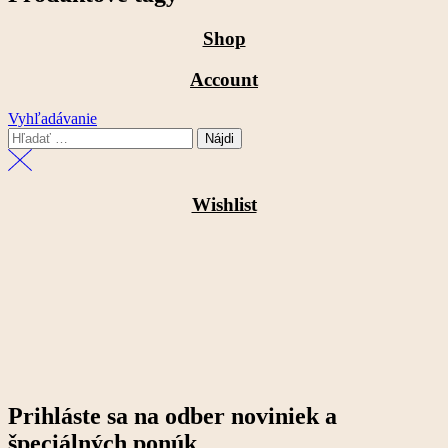
13,53 €.
12,30 €.
Shop
Account
Vyhľadávanie
Hľadať:
Wishlist
Prihláste sa na odber noviniek a
špeciálných ponúk