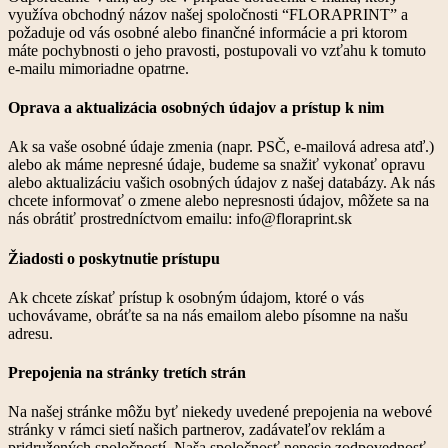
využíva obchodný názov našej spoločnosti “FLORAPRINT” a
požaduje od vás osobné alebo finančné informácie a pri ktorom
máte pochybnosti o jeho pravosti, postupovali vo vzťahu k tomuto
e-mailu mimoriadne opatrne.
Oprava a aktualizácia osobných údajov a prístup k nim
Ak sa vaše osobné údaje zmenia (napr. PSČ, e-mailová adresa atď.)
alebo ak máme nepresné údaje, budeme sa snažiť vykonať opravu
alebo aktualizáciu vašich osobných údajov z našej databázy. Ak nás
chcete informovať o zmene alebo nepresnosti údajov, môžete sa na
nás obrátiť prostredníctvom emailu: info@floraprint.sk
Žiadosti o poskytnutie prístupu
Ak chcete získať prístup k osobným údajom, ktoré o vás
uchovávame, obráťte sa na nás emailom alebo písomne na našu
adresu.
Prepojenia na stránky tretích strán
Na našej stránke môžu byť niekedy uvedené prepojenia na webové
stránky v rámci sietí našich partnerov, zadávateľov reklám a
pridružených spoločností. Naša spoločnosť nenesie zodpovednosť