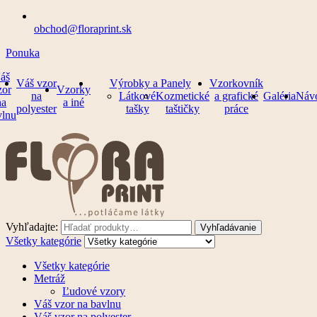
obchod@floraprint.sk
Ponuka
áš
Váš vzor
Výrobky a Panely
Vzorkovník
zor
Vzorky
na
Látkové
Kozmetické
a grafické
Galéria
Náv
na
a iné
polyester
tašky
taštičky
práce
vlnu
Vyhľadajte:
Vyhľadávanie
Všetky kategórie
Všetky kategórie
Metráž
Ľudové vzory
Váš vzor na bavlnu
Váš vzor na polyester