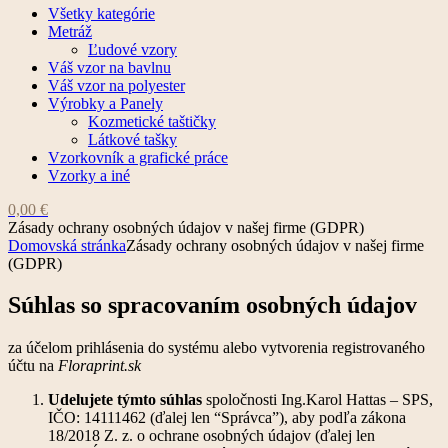
Všetky kategórie
Metráž
Ľudové vzory
Váš vzor na bavlnu
Váš vzor na polyester
Výrobky a Panely
Kozmetické taštičky
Látkové tašky
Vzorkovník a grafické práce
Vzorky a iné
0,00
€
Zásady ochrany osobných údajov v našej firme (GDPR)
Domovská stránka
Zásady ochrany osobných údajov v našej firme
(GDPR)
Súhlas so spracovaním osobných údajov
za účelom prihlásenia do systému alebo vytvorenia registrovaného
účtu na
Floraprint.sk
Udelujete týmto súhlas
spoločnosti Ing.Karol Hattas – SPS,
IČO: 14111462 (ďalej len “Správca”), aby podľa zákona
18/2018 Z. z. o ochrane osobných údajov (ďalej len