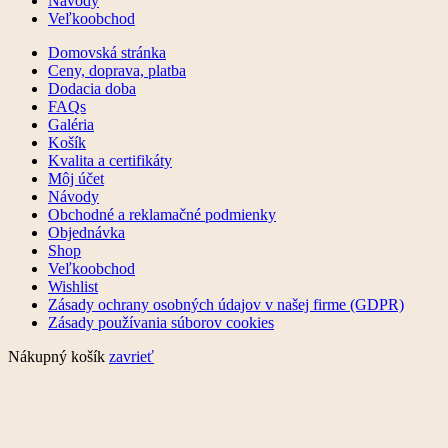
Návody
Veľkoobchod
Domovská stránka
Ceny, doprava, platba
Dodacia doba
FAQs
Galéria
Košík
Kvalita a certifikáty
Môj účet
Návody
Obchodné a reklamačné podmienky
Objednávka
Shop
Veľkoobchod
Wishlist
Zásady ochrany osobných údajov v našej firme (GDPR)
Zásady používania súborov cookies
Nákupný košík
zavrieť