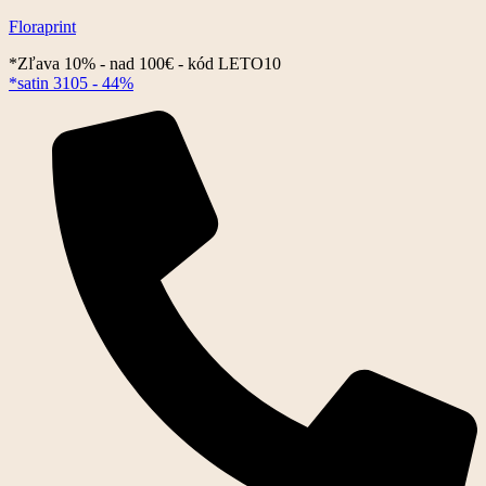
Floraprint
*Zľava 10% - nad 100€ - kód LETO10
*satin 3105 - 44%