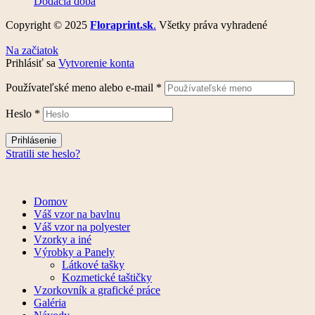
Dodacia doba
Copyright © 2025
Floraprint.sk
.
Všetky práva vyhradené
Na začiatok
Prihlásiť sa
Vytvorenie konta
Používateľské meno alebo e-mail
*
Heslo
*
Prihlásenie
Stratili ste heslo?
Domov
Váš vzor na bavlnu
Váš vzor na polyester
Vzorky a iné
Výrobky a Panely
Látkové tašky
Kozmetické taštičky
Vzorkovník a grafické práce
Galéria