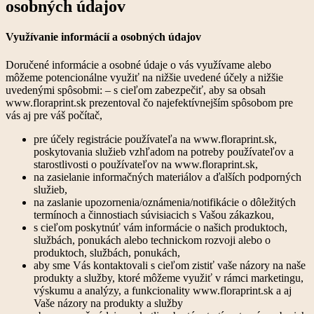
osobných údajov
Využívanie informácií a osobných údajov
Doručené informácie a osobné údaje o vás využívame alebo
môžeme potencionálne využiť na nižšie uvedené účely a nižšie
uvedenými spôsobmi: – s cieľom zabezpečiť, aby sa obsah
www.floraprint.sk prezentoval čo najefektívnejším spôsobom pre
vás aj pre váš počítač,
pre účely registrácie používateľa na www.floraprint.sk,
poskytovania služieb vzhľadom na potreby používateľov a
starostlivosti o používateľov na www.floraprint.sk,
na zasielanie informačných materiálov a ďalších podporných
služieb,
na zaslanie upozornenia/oznámenia/notifikácie o dôležitých
termínoch a činnostiach súvisiacich s Vašou zákazkou,
s cieľom poskytnúť vám informácie o našich produktoch,
službách, ponukách alebo technickom rozvoji alebo o
produktoch, službách, ponukách,
aby sme Vás kontaktovali s cieľom zistiť vaše názory na naše
produkty a služby, ktoré môžeme využiť v rámci marketingu,
výskumu a analýzy, a funkcionality www.floraprint.sk a aj
Vaše názory na produkty a služby