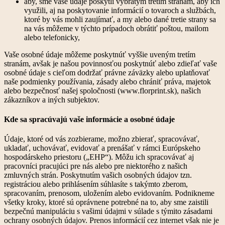
aby, sme vaše údaje poskytli vybratým tretím stranám, aby ich
využili, aj na poskytovanie informácií o tovaroch a službách,
ktoré by vás mohli zaujímať, a my alebo dané tretie strany sa
na vás môžeme v týchto prípadoch obrátiť poštou, mailom
alebo telefonicky,
Vaše osobné údaje môžeme poskytnúť vyššie uveným tretím
stranám, avšak je našou povinnosťou poskytnúť alebo zdieľať vaše
osobné údaje s cieľom dodržať právne záväzky alebo uplatňovať
naše podmienky používania, zásady alebo chrániť práva, majetok
alebo bezpečnosť našej spoločnosti (www.florprint.sk), našich
zákazníkov a iných subjektov.
Kde sa spracúvajú vaše informácie a osobné údaje
Údaje, ktoré od vás zozbierame, možno zbierať, spracovávať,
ukladať, uchovávať, evidovať a prenášať v rámci Európskeho
hospodárskeho priestoru („EHP“). Môžu ich spracovávať aj
pracovníci pracujúci pre nás alebo pre niektorého z našich
zmluvných strán. Poskytnutím vašich osobných údajov tzn.
registráciou alebo prihlásením súhlasíte s takýmto zberom,
spracovaním, prenosom, uložením alebo evidovaním. Podnikneme
všetky kroky, ktoré sú oprávnene potrebné na to, aby sme zaistili
bezpečnú manipuláciu s vašimi údajmi v súlade s týmito zásadami
ochrany osobných údajov. Prenos informácií cez internet však nie je