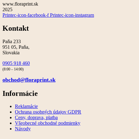
www.floraprint.sk
2025
Printec-icon-facebook-f
Printec-icon-instagram
Kontakt
Paňa 233
951 05, Paňa,
Slovakia
0905 918 460
(8:00 – 14:00)
obchod@floraprint.sk
Informácie
Reklamácie
Ochrana osobných údajov GDPR
Ceny, doprava, platba
Všeobecné obchodné podmienky
Návody