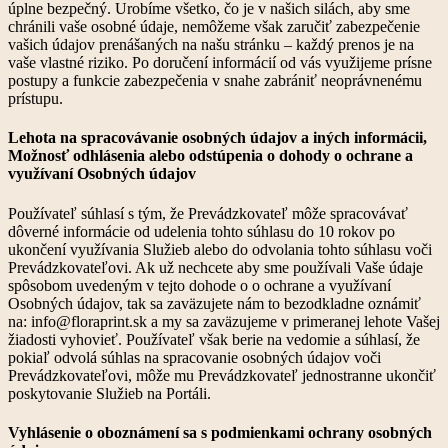
úplne bezpečný. Urobíme všetko, čo je v našich silách, aby sme
chránili vaše osobné údaje, nemôžeme však zaručiť zabezpečenie
vašich údajov prenášaných na našu stránku – každý prenos je na
vaše vlastné riziko. Po doručení informácií od vás využijeme prísne
postupy a funkcie zabezpečenia v snahe zabrániť neoprávnenému
prístupu.
Lehota na spracovávanie osobných údajov a iných informácii,
Možnosť odhlásenia alebo odstúpenia o dohody o ochrane a
využívaní Osobných údajov
Používateľ súhlasí s tým, že Prevádzkovateľ môže spracovávať
dôverné informácie od udelenia tohto súhlasu do 10 rokov po
ukončení využívania Služieb alebo do odvolania tohto súhlasu voči
Prevádzkovateľovi. Ak už nechcete aby sme používali Vaše údaje
spôsobom uvedeným v tejto dohode o o ochrane a využívaní
Osobných údajov, tak sa zaväzujete nám to bezodkladne oznámiť
na: info@floraprint.sk a my sa zaväzujeme v primeranej lehote Vašej
žiadosti vyhovieť. Používateľ však berie na vedomie a súhlasí, že
pokiaľ odvolá súhlas na spracovanie osobných údajov voči
Prevádzkovateľovi, môže mu Prevádzkovateľ jednostranne ukončiť
poskytovanie Služieb na Portáli.
Vyhlásenie o oboznámení sa s podmienkami ochrany osobných