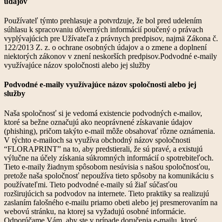
údajov
Používateľ týmto prehlasuje a potvrdzuje, že bol pred udelením
súhlasu k spracovaniu dôverných informácií poučený o právach
vyplývajúcich pre Užívateľa z právnych predpisov, najmä Zákona č.
122/2013 Z. z. o ochrane osobných údajov a o zmene a doplnení
niektorých zákonov v znení neskorších predpisov.Podvodné e-maily
využívajúce názov spoločnosti alebo jej služby
Podvodné e-maily využívajúce názov spoločnosti alebo jej
služby
Naša spoločnosť si je vedomá existencie podvodných e-mailov,
ktoré sa bežne označujú ako neoprávnené získavanie údajov
(phishing), pričom takýto e-mail môže obsahovať rôzne oznámenia.
V týchto e-mailoch sa využíva obchodný názov spoločnosti
“FLORAPRINT” na to, aby predstierali, že sú pravé, a existujú
výlučne na účely získania súkromných informácií o spotrebiteľoch.
Tieto e-maily žiadnym spôsobom nesúvisia s našou spoločnosťou,
pretože naša spoločnosť nepoužíva tieto spôsoby na komunikáciu s
používateľmi. Tieto podvodné e-maily sú žiaľ súčasťou
rozširujúcich sa podvodov na internete. Tieto praktiky sa realizujú
zaslaním falošného e-mailu priamo obeti alebo jej presmerovaním na
webovú stránku, na ktorej sa vyžadujú osobné informácie.
Odporúčame Vám, aby ste v prípade doručenia e-mailu, ktorý