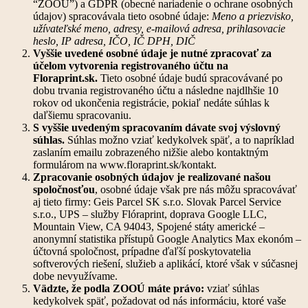
“ZOOÚ”) a GDPR (obecné nariadenie o ochrane osobných
údajov) spracovávala tieto osobné údaje:
Meno a priezvisko,
užívateľské meno, adresy, e-mailová adresa, prihlasovacie
heslo, IP adresa, IČO, IČ DPH, DIČ
Vyššie uvedené osobné údaje je nutné zpracovať za
účelom vytvorenia registrovaného účtu na
Floraprint.sk.
Tieto osobné údaje budú spracovávané po
dobu trvania registrovaného účtu a následne najdlhšie 10
rokov od ukončenia registrácie, pokiaľ nedáte súhlas k
daľšiemu spracovaniu.
S vyššie uvedeným spracovaním dávate svoj výslovný
súhlas.
Súhlas možno vziať kedykolvek späť, a to napríklad
zaslaním emailu zobrazeného nižšie alebo kontaktným
formulárom na www.floraprint.sk/kontakt.
Zpracovanie osobných údajov je realizované našou
spoločnosťou
, osobné údaje však pre nás môžu spracovávať
aj tieto firmy: Geis Parcel SK s.r.o. Slovak Parcel Service
s.r.o., UPS – služby Flóraprint, doprava Google LLC,
Mountain View, CA 94043, Spojené státy americké –
anonymní statistika přístupů Google Analytics Max ekonóm –
účtovná spoločnost, prípadne ďaľší poskytovatelia
softverových riešení, služieb a aplikácí, ktoré však v súčasnej
dobe nevyužívame.
Vädzte, že podla ZOOÚ máte právo:
vziať súhlas
kedykolvek späť, požadovat od nás informáciu, ktoré vaše