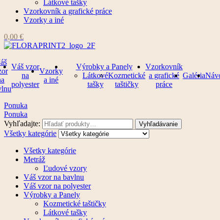
Látkové tašky
Vzorkovník a grafické práce
Vzorky a iné
0,00
€
áš
Váš vzor
Výrobky a Panely
Vzorkovník
zor
Vzorky
na
Látkové
Kozmetické
a grafické
Galéria
Náv
na
a iné
polyester
tašky
taštičky
práce
vlnu
Ponuka
Ponuka
Vyhľadajte:
Vyhľadávanie
Všetky kategórie
Všetky kategórie
Metráž
Ľudové vzory
Váš vzor na bavlnu
Váš vzor na polyester
Výrobky a Panely
Kozmetické taštičky
Látkové tašky