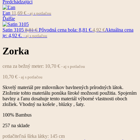
Predchádzajúci
Ľan
11,69
€
- aj s potlačou
Ďalšie
Satin 3105
8,81
€
Pôvodná cena bola: 8,81 €.
4,92
€
Aktuálna cena
je: 4,92 €.
- aj s potlačou
Zorka
cena za bežný meter:
10,70
€
- aj s potlačou
10,70
€
- aj s potlačou
Skvelý materiál pre milovníkov bavlnených prírodných látok.
Zloženie tohto materiálu ponúka široké možnosti použitia. Spojením
bavlny a ľanu dosahuje tento materiál výborné vlastnosti oboch
zložiek. Vhodný na košele , blúzky , šaty.
100% Bambus
257 na sklade
potlačiteľná šírka látky:
145 cm