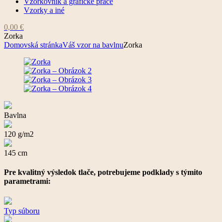
Vzorkovník a grafické práce
Vzorky a iné
0,00
€
Zorka
Domovská stránka
Váš vzor na bavlnu
Zorka
Bavlna
120 g/m2
145 cm
Pre kvalitný výsledok tlače, potrebujeme podklady s týmito
parametrami:
Typ súboru