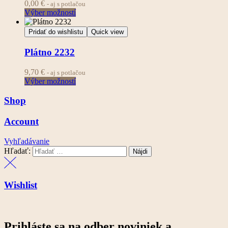
0,00
€
- aj s potlačou
Výber možností
Pridať do wishlistu
Quick view
Plátno 2232
9,70
€
- aj s potlačou
Výber možností
Shop
Account
Vyhľadávanie
Hľadať:
Wishlist
Prihláste sa na odber noviniek a