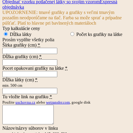
Objednať vzorku potlačenej látky so svojím vzorom
Expresná
objednávka
UPOZORNENIE: tmavé grafiky a grafiky s veľmi tmavým
pozadím neodporúčame na tlač. Farba sa može sprať a prípadne
púšťať. Platí to hlavne pri bavlnených materiáloch
Typ kalkulácie ceny
Dĺžka látky
Počet ks grafiky na látke
Prosím vyplňte všetky polia
Šírka grafiky (cm)
*
Dĺžka grafiky (cm)
*
Pocet opakovani grafiky na látke
*
Dĺžka látky (cm)
*
min. 500 cm
Tu vložte link na grafiku
*
Použite
uschovna.cz
alebo
wetransfer.com
, google disk
Názov/názvy súborov v linku