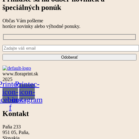
špeciálných ponúk
Občas Vám pošleme
horúce novinky alebo výhodné ponuky.
www.floraprint.sk
2025
Printec-
Printec-
icon-
icon-
acebook-
instagram
f
Kontakt
Paňa 233
951 05, Paňa,
Slovakia