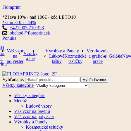
Floraprint
*Zľava 10% - nad 100€ - kód LETO10
*satin 3105 - 44%
+421 905 710 328
obchod@floraprint.sk
Ponuka
áš
Váš vzor
Výrobky a Panely
Vzorkovník
zor
Vzorky
na
Látkové
Kozmetické
a grafické
Galéria
Náv
na
a iné
polyester
tašky
taštičky
práce
vlnu
Vyhľadajte:
Vyhľadávanie
Všetky kategórie
Všetky kategórie
Metráž
Ľudové vzory
Váš vzor na bavlnu
Váš vzor na polyester
Výrobky a Panely
Kozmetické taštičky