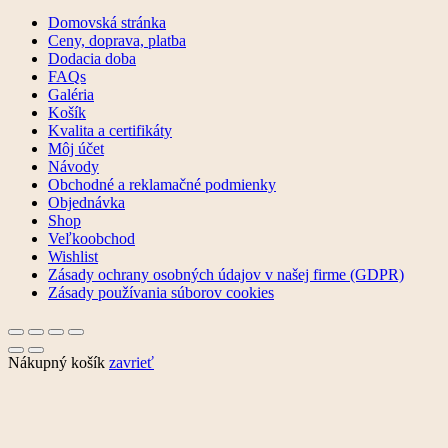
Domovská stránka
Ceny, doprava, platba
Dodacia doba
FAQs
Galéria
Košík
Kvalita a certifikáty
Môj účet
Návody
Obchodné a reklamačné podmienky
Objednávka
Shop
Veľkoobchod
Wishlist
Zásady ochrany osobných údajov v našej firme (GDPR)
Zásady používania súborov cookies
Nákupný košík
zavrieť