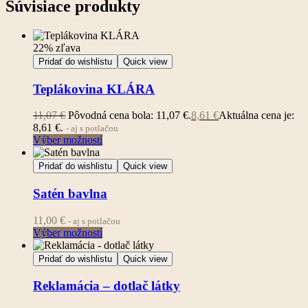
Súvisiace produkty
22% zľava
Pridať do wishlistu
Quick view
Teplákovina KLÁRA
11,07
€
Pôvodná cena bola: 11,07 €.
8,61
€
Aktuálna cena je:
8,61 €.
- aj s potlačou
Výber možností
Pridať do wishlistu
Quick view
Satén bavlna
11,00
€
- aj s potlačou
Výber možností
Pridať do wishlistu
Quick view
Reklamácia – dotlač látky