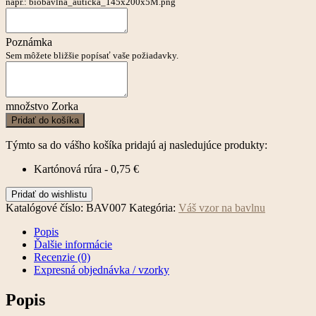
napr.: biobavlna_auticka_145x200x5M.png
Poznámka
Sem môžete bližšie popísať vaše požiadavky.
množstvo Zorka
Pridať do košíka
Týmto sa do vášho košíka pridajú aj nasledujúce produkty:
Kartónová rúra -
0,75
€
Pridať do wishlistu
Katalógové číslo:
BAV007
Kategória:
Váš vzor na bavlnu
Popis
Ďalšie informácie
Recenzie (0)
Expresná objednávka / vzorky
Popis