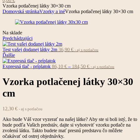
0,00
€
Vzorka potlačenej látky 30×30 cm
Domovská stránka
Vzorky a iné
Vzorka potlačenej látky 30×30 cm
Dostupnosť:
Na sklade
Predchádzajúci
Test vašej dodanej látky 2m
36,90
€
- aj s potlačou
Ďalšie
Price
Expresná tlač - príplatok
86,10
€
–
184,50
€
- aj s potlačou
range:
86,10 €
Vzorka potlačenej látky 30×30
through
184,50 €
cm
12,30
€
- aj s potlačou
Ako bude Váš vzor vyzerať na našej látke? Aby ste si boli istý, že to
bude podľa Vašich predstáv, dajte si vyhotoviť vzorku potlače na
zvolenú látku. Takto budete mať presnú predstavu čo môžete
očakávať od ostrej objednávky.