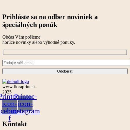
Prihláste sa na odber noviniek a
špeciálných ponúk
Občas Vám pošleme
horúce novinky alebo výhodné ponuky.
www.floraprint.sk
2025
Printec-
Printec-
icon-
icon-
acebook-
instagram
f
Kontakt