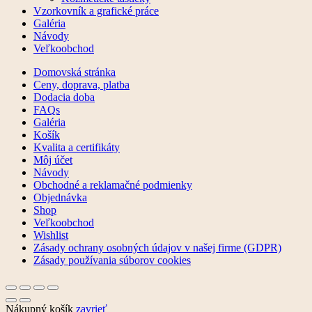
Vzorkovník a grafické práce
Galéria
Návody
Veľkoobchod
Domovská stránka
Ceny, doprava, platba
Dodacia doba
FAQs
Galéria
Košík
Kvalita a certifikáty
Môj účet
Návody
Obchodné a reklamačné podmienky
Objednávka
Shop
Veľkoobchod
Wishlist
Zásady ochrany osobných údajov v našej firme (GDPR)
Zásady používania súborov cookies
Nákupný košík
zavrieť