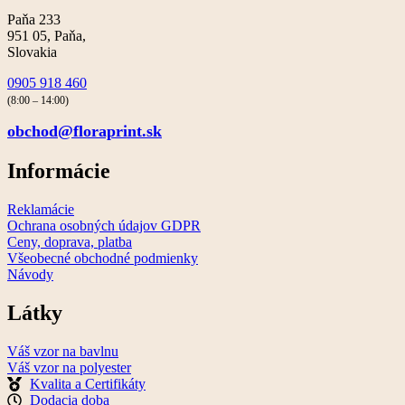
Paňa 233
951 05, Paňa,
Slovakia
0905 918 460
(8:00 – 14:00)
obchod@floraprint.sk
Informácie
Reklamácie
Ochrana osobných údajov GDPR
Ceny, doprava, platba
Všeobecné obchodné podmienky
Návody
Látky
Váš vzor na bavlnu
Váš vzor na polyester
Kvalita a Certifikáty
Dodacia doba