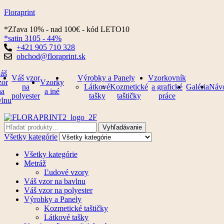
Floraprint
*Zľava 10% - nad 100€ - kód LETO10
*satin 3105 - 44%
+421 905 710 328
obchod@floraprint.sk
Ponuka
áš
Váš vzor
Výrobky a Panely
Vzorkovník
zor
Vzorky
na
Látkové
Kozmetické
a grafické
Galéria
Náv
na
a iné
polyester
tašky
taštičky
práce
vlnu
Vyhľadajte:
Vyhľadávanie
Všetky kategórie
Všetky kategórie
Metráž
Ľudové vzory
Váš vzor na bavlnu
Váš vzor na polyester
Výrobky a Panely
Kozmetické taštičky
Látkové tašky