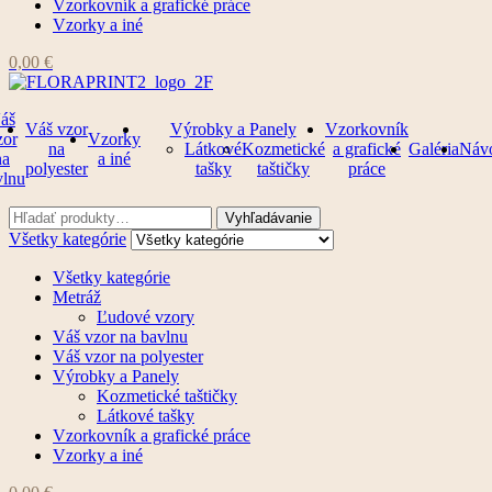
Vzorkovník a grafické práce
Vzorky a iné
0,00
€
áš
Váš vzor
Výrobky a Panely
Vzorkovník
zor
Vzorky
na
Látkové
Kozmetické
a grafické
Galéria
Náv
na
a iné
polyester
tašky
taštičky
práce
vlnu
Ponuka
Ponuka
Vyhľadajte:
Vyhľadávanie
Všetky kategórie
Všetky kategórie
Metráž
Ľudové vzory
Váš vzor na bavlnu
Váš vzor na polyester
Výrobky a Panely
Kozmetické taštičky
Látkové tašky
Vzorkovník a grafické práce
Vzorky a iné