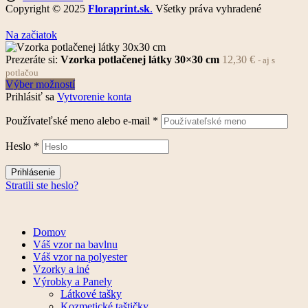
Copyright © 2025
Floraprint.sk
.
Všetky práva vyhradené
Na začiatok
Prezeráte si:
Vzorka potlačenej látky 30×30 cm
12,30
€
- aj s
potlačou
Výber možností
Prihlásiť sa
Vytvorenie konta
Používateľské meno alebo e-mail
*
Heslo
*
Prihlásenie
Stratili ste heslo?
Domov
Váš vzor na bavlnu
Váš vzor na polyester
Vzorky a iné
Výrobky a Panely
Látkové tašky
Kozmetické taštičky