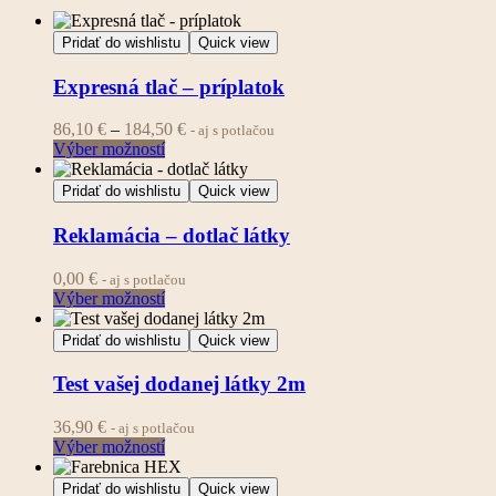
Pridať do wishlistu
Quick view
Expresná tlač – príplatok
Price
86,10
€
–
184,50
€
- aj s potlačou
Tento
range:
Výber možností
produkt
86,10 €
má
through
Pridať do wishlistu
Quick view
viacero
184,50 €
variantov.
Reklamácia – dotlač látky
Možnosti
si
0,00
€
- aj s potlačou
môžete
Výber možností
vybrať
na
Pridať do wishlistu
Quick view
stránke
produktu.
Test vašej dodanej látky 2m
36,90
€
- aj s potlačou
Výber možností
Pridať do wishlistu
Quick view