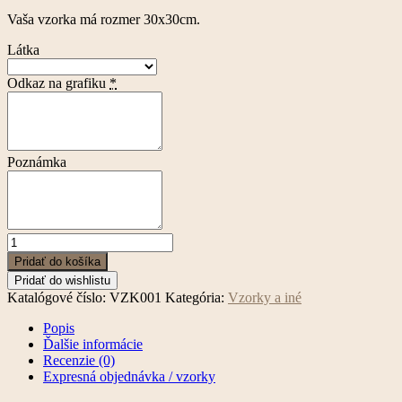
Vaša vzorka má rozmer 30x30cm.
Látka
Odkaz na grafiku
*
Poznámka
množstvo
Vzorka
Pridať do košíka
potlačenej
Pridať do wishlistu
látky
Katalógové číslo:
VZK001
Kategória:
Vzorky a iné
30x30
cm
Popis
Ďalšie informácie
Recenzie (0)
Expresná objednávka / vzorky